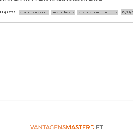
Etiquetas:
29/10/
atividades master d
masterclasses
sessões complementares