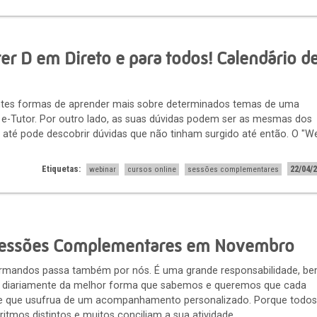
r D em Direto e para todos! Calendário d
ntes formas de aprender mais sobre determinados temas de uma
e-Tutor. Por outro lado, as suas dúvidas podem ser as mesmas dos
e até pode descobrir dúvidas que não tinham surgido até então. O "W
Etiquetas:
22/04/
webinar
cursos online
sessões complementares
 Sessões Complementares em Novembro
rmandos passa também por nós. É uma grande responsabilidade, b
 diariamente da melhor forma que sabemos e queremos que cada
 e que usufrua de um acompanhamento personalizado. Porque todos
itmos distintos e muitos conciliam a sua atividade ...