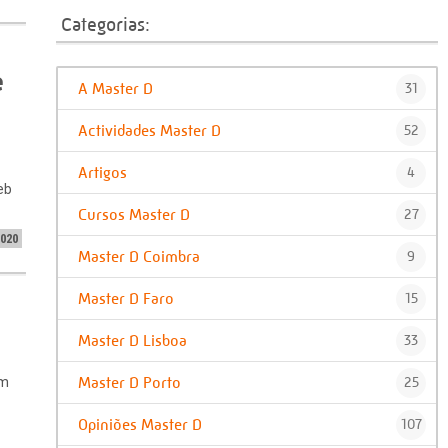
Categorias:
e
A Master D
31
Actividades Master D
52
Artigos
4
eb
Cursos Master D
27
2020
Master D Coimbra
9
Master D Faro
15
Master D Lisboa
33
Master D Porto
25
em
Opiniões Master D
107