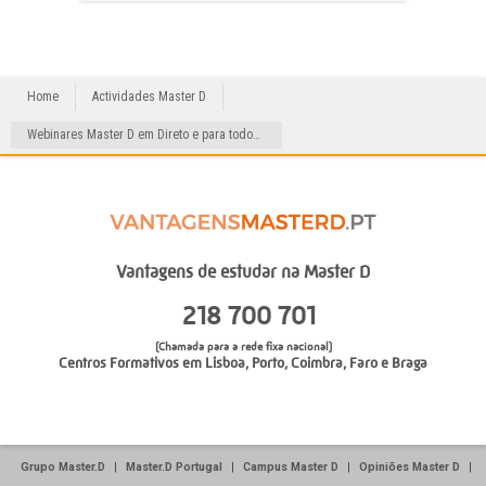
Home
Actividades Master D
Webinares Master D em Direto e para todos! Calendário de maio
Vantagens de estudar na Master D
218 700 701
(Chamada para a rede fixa nacional)
Centros Formativos em
Lisboa
,
Porto
,
Coimbra
,
Faro
e
Braga
Grupo Master.D
|
Master.D Portugal
|
Campus Master D
|
Opiniões Master D
|