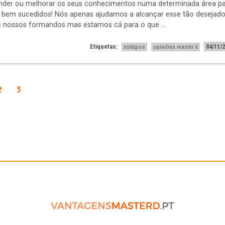
der ou melhorar os seus conhecimentos numa determinada área p
m bem sucedidos! Nós apenas ajudamos a alcançar esse tão desejad
os nossos formandos mas estamos cá para o que ...
Etiquetas:
04/11/
estágios
opiniões master d
2
3