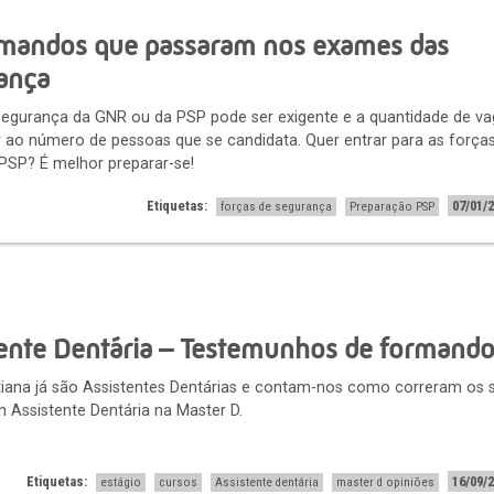
rmandos que passaram nos exames das
rança
 segurança da GNR ou da PSP pode ser exigente e a quantidade de v
or ao número de pessoas que se candidata. Quer entrar para as força
PSP? É melhor preparar-se!
Etiquetas:
07/01/
forças de segurança
Preparação PSP
tente Dentária – Testemunhos de formand
Tatiana já são Assistentes Dentárias e contam-nos como correram os 
 Assistente Dentária na Master D.
Etiquetas:
16/09/
estágio
cursos
Assistente dentária
master d opiniões