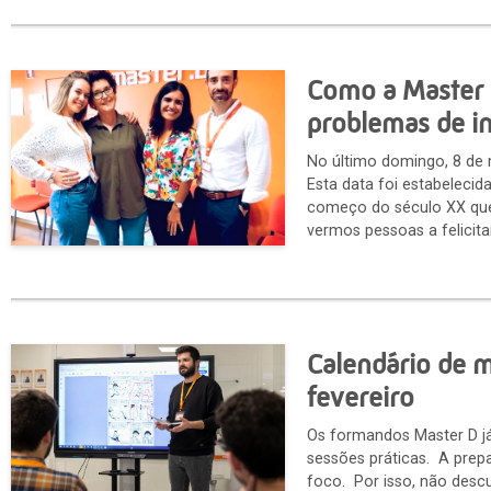
Como a Master 
problemas de in
No último domingo, 8 de m
Esta data foi estabeleci
começo do século XX que
vermos pessoas a felicita
Calendário de m
fevereiro
Os formandos Master D já
sessões práticas. A prep
foco. Por isso, não desc