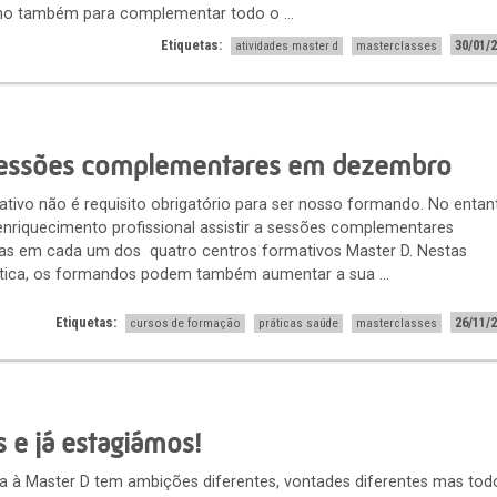
mo também para complementar todo o ...
Etiquetas:
30/01/
atividades master d
masterclasses
sessões complementares em dezembro
tivo não é requisito obrigatório para ser nosso formando. No entan
enriquecimento profissional assistir a sessões complementares
s em cada um dos quatro centros formativos Master D. Nestas
ática, os formandos podem também aumentar a sua ...
Etiquetas:
26/11/
cursos de formação
práticas saúde
masterclasses
s e já estagiámos!
 à Master D tem ambições diferentes, vontades diferentes mas tod