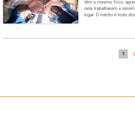
têm o mesmo foco: apren
nela trabalharem e sere
lugar. O mérito é todo d
1