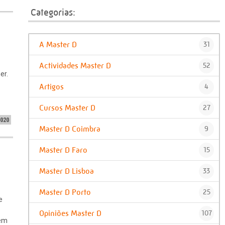
Categorias:
A Master D
31
Actividades Master D
52
er.
Artigos
4
Cursos Master D
27
2020
Master D Coimbra
9
Master D Faro
15
Master D Lisboa
33
Master D Porto
25
e
Opiniões Master D
107
 em