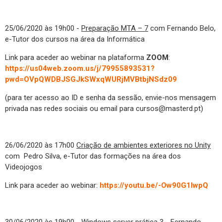
25/06/2020 às 19h00 -
Preparação MTA – 7
com Fernando Belo,
e-Tutor dos cursos na área da Informática
Link para aceder ao webinar na plataforma
ZOOM
:
https://us04web.zoom.us/j/79955893531?
pwd=OVpQWDBJSGJkSWxqWURjMVBtbjNSdz09
(para ter acesso ao ID e senha da sessão, envie-nos mensagem
privada nas redes sociais ou email para cursos@masterd.pt)
26/06/2020 às 17h00
Criação de ambientes exteriores no Unity
com Pedro Silva, e-Tutor das formações na área dos
Videojogos
Link para aceder ao webinar:
https://youtu.be/-Ow90G1lwpQ
30/06/2020 às 19h00 -
Windows server prática 3
- Fernando