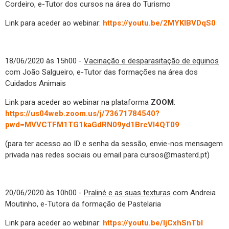
Cordeiro, e-Tutor dos cursos na área do Turismo
Link para aceder ao webinar:
https://youtu.be/2MYKIBVDqS0
18/06/2020 às 15h00 -
Vacinação e desparasitação de equinos
com João Salgueiro, e-Tutor das formações na área dos
Cuidados Animais
Link para aceder ao webinar na plataforma
ZOOM
:
https://us04web.zoom.us/j/73671784540?
pwd=MVVCTFM1TG1kaGdRN09yd1BrcVI4QT09
(para ter acesso ao ID e senha da sessão, envie-nos mensagem
privada nas redes sociais ou email para cursos@masterd.pt)
20/06/2020 às 10h00 -
Praliné e as suas texturas
com Andreia
Moutinho, e-Tutora da formação de Pastelaria
Link para aceder ao webinar:
https://youtu.be/ljCxhSnTbl