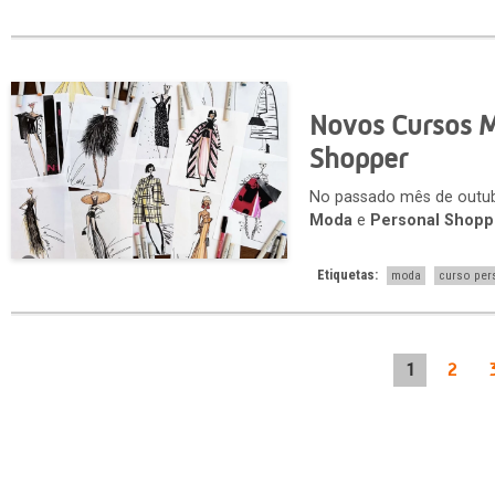
Novos Cursos M
Shopper
No passado mês de outub
Moda
e
Personal Shopp
Etiquetas:
moda
curso per
1
2