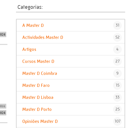
Categorias:
A Master D
31
2024
Actividades Master D
52
Artigos
4
Cursos Master D
27
Master D Coimbra
9
Master D Faro
15
Master D Lisboa
33
ntos
Master D Porto
25
2024
Opiniões Master D
107